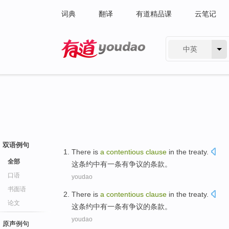
词典
翻译
有道精品课
云笔记
中英
有道 - 网易旗下搜索
双语例句
There is
a
contentious
clause
in
the
treaty
.
全部
这
条约
中
有
一
条
有
争议
的条款。
口语
youdao
书面语
There is
a
contentious
clause
in
the
treaty
.
论文
这
条约
中
有
一
条
有
争议
的条款。
youdao
原声例句