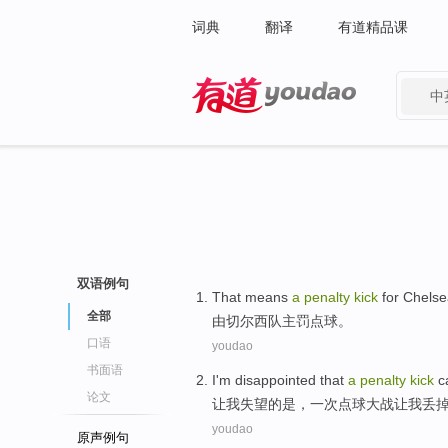
词典
翻译
有道精品课
中
有道 - 网易旗下搜索
双语例句
That means
a
penalty
kick
for
Chelse
全部
由切尔西队
主罚
点球。
口语
youdao
书面语
I'm
disappointed
that
a
penalty
kick
c
论文
让
我
失望
的是，
一次
点球
大战
让
我丢
youdao
原声例句