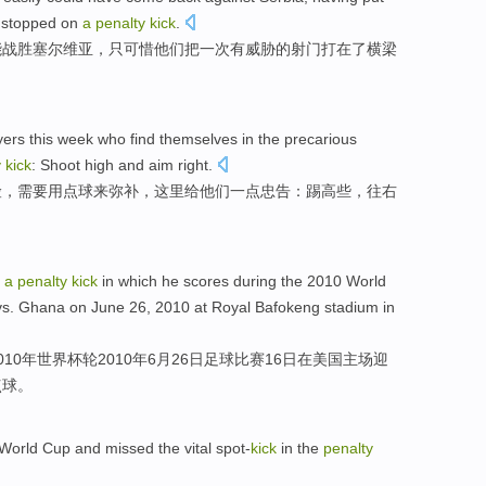
 stopped
on
a
penalty
kick
.
能
战胜
塞尔维亚，只
可惜他们
把
一
次有威胁的
射门
打
在
了
横梁
。
yers
this week
who
find
themselves
in the
precarious
y
kick
: Shoot
high
and
aim right
.
险，
需要
用
点球
来
弥补
，这里
给
他们一点忠告：踢
高
些，
往右
a
penalty
kick
in
which
he
scores
during
the 2010
World
vs.
Ghana
on
June
26
, 2010 at
Royal
Bafokeng
stadium
in
010年
世界杯
轮
2010年
6月
26日
足球
比赛
16日
在
美国
主场迎
点球
。
World Cup
and
missed
the
vital
spot-
kick
in
the
penalty