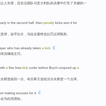
现
让人失望
，且在法国队
与
意大利队
的
决赛
中
打失
了
关键
的一
arly
in
the second
half, then
penalty
kicks
won it
for
任意球，追平比分，乌拉圭最终
也
以
罚
点球取胜。
layer who
has
already
taken
a
kick
.
的
球员
继续主罚。
with
a
fine
free-
kick
curler before
Brych
conjured up
a
尔夫斯堡
扳回一
分。布
吕希
又送给沃尔夫斯堡一个
点球
。
not
making excuses for it
.
不会
为此
找理由。