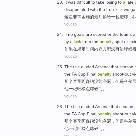
It
was
difficult
to take losing to
a
late
disappointed
with the
free-
kick
we ga
这
是
非常困难
的
最后
输给
一
粒进球，
youdao
If
no
goals
are
scored
or
the
teams
a
by
a
kick
from the
penalty
spot or
ext
如果
在
规定
时间内
双方
都
没有
进球
或
youdao
The
title eluded
Arsenal
that
season
the
FA Cup
Final
penalty
shoot-out vi
那个
赛季
阿森纳
没能
夺冠
，
但是
科尔
他一记轻松
点球
破门。
youdao
The
title eluded
Arsenal
that
season
the
FA Cup
Final
penalty
shoot-out vi
那个
赛季
阿森纳
没能
夺冠
，
但是
科尔
他一记轻松
点球
破门。
youdao