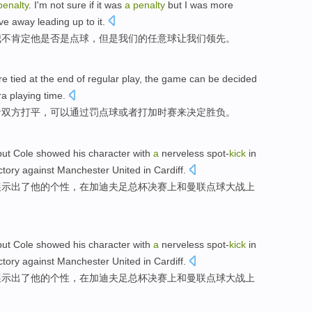
penalty
.
I
'm not
sure
if it was
a
penalty
but
I
was more
ve away
leading up
to it.
我
不
肯定
他是否是
点球
，
但是
我们
的
任意球让
我们
领先。
re
tied
at the end of regular play, the game
can be
decided
ra
playing
time
.
者
双方
打平
，
可以
通过
罚点球
或者
打
加时赛
来
决定
胜负。
but
Cole
showed
his
character
with
a
nerveless
spot-
kick
in
ctory against
Manchester United
in
Cardiff
.
展示出了
他
的
个性
，
在
加迪夫
足总杯
决赛
上和
曼联
点球
大战上
but
Cole
showed
his
character
with
a
nerveless
spot-
kick
in
ctory against
Manchester United
in
Cardiff
.
展示出了
他
的
个性
，
在
加迪夫
足总杯
决赛
上和
曼联
点球
大战上