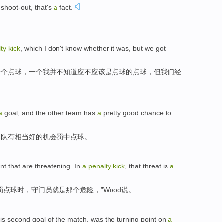
shoot-out
,
that
's
a
fact
.
。
lty
kick
, which
I
don't
know whether
it
was
,
but
we
got
一
个
点球
，一个
我
并不
知道
应不应该
是
点球的点球，
但
我们经
a
goal
, and the
other team
has
a
pretty
good
chance
to
球队
有
相当
好的
机会罚中点球。
nt
that are
threatening
.
In
a
penalty
kick
,
that
threat
is
a
罚
点球时，
守门员
就是
那个
危险
，”
Wood
说。
is
second
goal
of
the
match
, was the
turning point
on
a