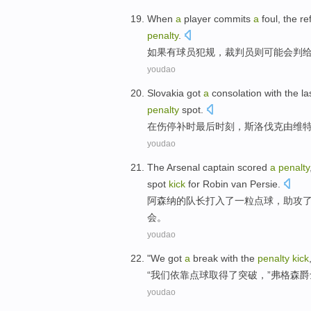
When
a
player
commits
a
foul
,
the re
penalty
.
如果
有
球员
犯规
，
裁判员
则
可能会
判
youdao
Slovakia
got
a
consolation
with
the la
penalty
spot.
在
伤停补时
最后
时刻
，
斯洛伐克
由
维
youdao
The
Arsenal
captain
scored
a
penalty
spot
kick
for
Robin van Persie
.
阿森纳
的
队长
打入了
一
粒
点球
，
助攻
会。
youdao
"
We
got
a
break
with the
penalty
kick
“
我们
依靠点球取得
了
突破
，”
弗格森
爵
youdao