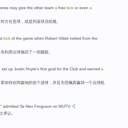
feree
may
give
the
other team
a
free
kick
or
even
a
给
对方
任意球
，
或是
判该球员犯规。
st
kick
of the game
when Robert
Vittek
netted from the
特克
利用
点球
挽回了一些颜面。
, set
up
Justin Hoyte
's
first
goal
for
the
Club
and
earned
a
了
霍
依特
在
阿森纳
的
首个
进球
，
并且
为
范佩西
赢得
一个
点球
机
,"
admitted
Sir
Alex Ferguson
on
MUTV
.
士
承认
。