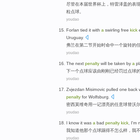
尽管
在
本届
世界杯
上，特雷泽盖
的
表
粒点球
。
youdao
Forlan tied
it with
a
swirling
free
kick
e
Uruguay
.
弗兰
在
第二
节
开始
时命中
一个
旋转
的
youdao
The next
penalty
will be taken
by
a
p
下
一个
点球
应该
由
刚刚已经罚过点球
youdao
Zvjezdan Misimovic pulled
one
back
penalty
for
Wolfsburg
.
密西莫维奇
用
一
记
漂亮
的
任意球
替
沃
youdao
I
know
it
was
a
bad
penalty
kick
, I
'm 
我
知道
他
那个
点球
踢得不怎么样
，我
youdao