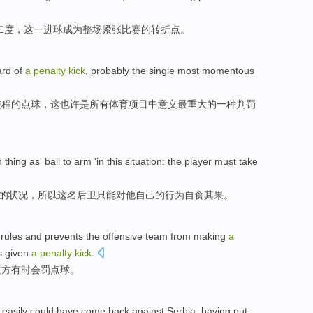
二
度，
这
一
进球
成为整场
紧张
比赛
的
转折点
。
ard
of
a
penalty
kick
,
probably
the single
most
momentous
进程
的
点球
，这
也许是
所有
体育项目
中
意义
最
重大
的一种
判罚
h
thing as
'
ball
to arm 'in
this
situation
:
the
player
must take
”的
状况
，所以
这
名后卫
只能
对
他自己的行为自食其果。
 rules and
prevents
the offensive team from making
a
s
given
a
penalty
kick
.
攻方
有时会
罚
点球。
 easily
could
have
come back
against Serbia
,
having
put