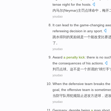
tense
night for the hosts.
内马尔(
Neymar
)
主罚
点球命中，
梅
开
youdao
It
can
lead to
the
game-changing
aw
refereeing decision
in
any
sport
.
跳水得到
的
奖励
就是
一
个
能
改变
比赛
了。
youdao
Award
a
penalty
kick
:
there
is no
suc
the consequences
of
his
actions
.
判罚
点球。
这
不是
一个
所谓
的“
球打手
youdao
When
the
defensive
team
breaks
the
goal
, the
offensive
team is
sometime
当
防守
队
用犯规
阻止
进攻方
进球
，进
youdao
Germany
, despite
being
a
man
short,