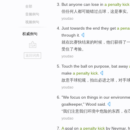
But
anyone
can
lose
in
a
penalty
kick
全部
但
任何人都
可能
错过
点球
，
这
是
事实
音频例句
youdao
视频例句
Just
towards the
end
they
get
a
pena
权威例句
through it.
就
在
比赛快
结束
的时候，
他们
获得
了
受住了考验。
go
返回词典
youdao
top
Touch the ball on purpose,
bat
away
make
a
penalty
kick
.
故意
手球
犯规，拍
出
必进之
球
，
对手
youdao
"
We
focus
on
things
in
our
environme
goalkeeper
,"
Wood
said
.
“
我们
注意
我们
环境
中
危险
的
东西
，
在
youdao
A
goal
on
a
penalty
kick
by
Neymar
,
h