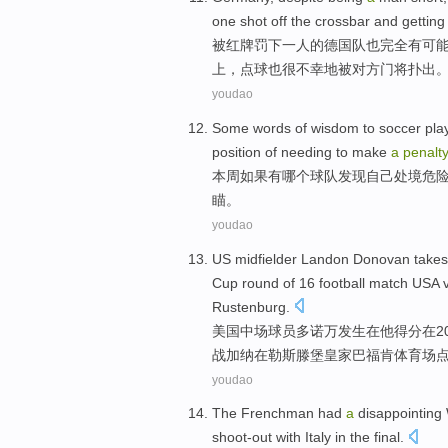
one
shot
off the
crossbar
and getting
被
红牌罚下
一
人
的
德国队
也
完全
有
可
上，点球也很不幸地被对方门将扑出
youdao
Some words of wisdom
to
soccer pla
position of
needing
to
make
a
penalt
本周
如果有哪个
球队
发现
自己
处境
危
瞄。
youdao
US
midfielder
Landon
Donovan takes
Cup
round
of
16
football
match
USA
Rustenburg.
美国
中场球员
多
诺
万发生
在
他
得分
在
2
战
加纳
在勒斯滕堡
皇家
巴福肯
体育场
youdao
The Frenchman had
a
disappointing
shoot-out
with
Italy
in
the
final
.