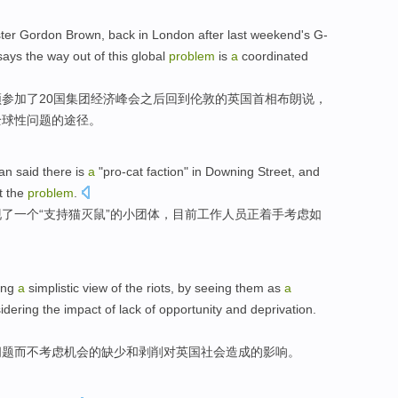
ter
Gordon Brown
,
back
in
London
after
last
weekend
's G-
says
the
way out
of
this
global
problem
is
a
coordinated
顿
参加了20
国
集团
经济
峰会
之后
回到
伦敦
的
英国
首相
布朗
说
，
全球性
问题
的
途径。
an
said
there is
a
"
pro-cat faction
" in
Downing Street
, and
t
the
problem
.
现
了
一个
“支持猫
灭鼠
”的小团体，目前
工作人员
正
着手考虑
如
ing
a
simplistic
view
of the riots, by
seeing
them as
a
idering
the
impact
of
lack
of
opportunity
and
deprivation
.
问题
而不
考虑
机会
的
缺少
和
剥削
对英国社会造成的
影响
。