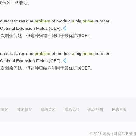
享
他的一些看法。
quadratic
residue
problem
of
modulo
a
big
prime
number
.
Optimal
Extension
Fields
(
OEF
).
二次
剩余
问题，
但
这种
归结
不能
用于
最优
扩
域
OEF
。
quadratic
residue
problem
of
modulo
a
big
prime
number
.
Optimal
Extension
Fields
(
OEF
).
二次
剩余
问题，
但
这种
归结
不能
用于
最优
扩
域
OEF
。
方博客
技术博客
诚聘英才
联系我们
站点地图
网络举报
© 2026 网易公司
隐私政策