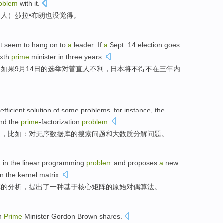
oblem
with it.
人）莎拉•布朗也没觉得。
t seem to hang on to
a
leader:
If
a
Sept.
14
election
goes
ixth
prime
minister
in
three
years
.
：
如果
9月
14日
的
选举
对
菅直人
不利，日本
将
不得不
在三年内
efficient
solution
of
some
problems
, for
instance
, the
nd
the
prime
-factorization
problem
.
题
，
比如
：对
无序
数据库
的
搜索
问题
和
大数质分解
问题。
x
in
the
linear
programming
problem
and
proposes
a
new
on
the
kernel
matrix.
阵
的
分析
，
提出了
一
种
基于
核心矩阵的原始
对偶
算法
。
h
Prime
Minister
Gordon
Brown
shares
.