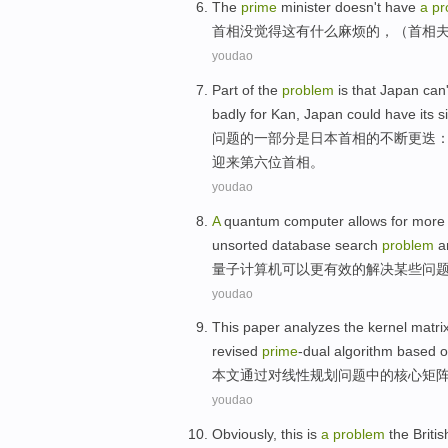
The
prime
minister
doesn't
have
a
pr
首相
没
觉得这有什么麻烦的，（首相夫
youdao
Part
of the
problem
is that
Japan
can'
badly
for
Kan
,
Japan
could
have
its s
问题
的
一部分
是
日本
首相
的不断更迭
迎来
第六位首相。
youdao
A
quantum
computer
allows
for
more
unsorted
database
search
problem
a
量子
计算机
可以
更
有效
的
解决
某些
问
youdao
This paper
analyzes
the
kernel
matri
revised
prime
-dual
algorithm
based 
本文
通过对
线性
规划
问题
中的
核心
矩
youdao
Obviously
, this is
a
problem
the
Britis