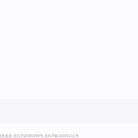
服务条款
京ICP证080268号
京ICP备10005211号