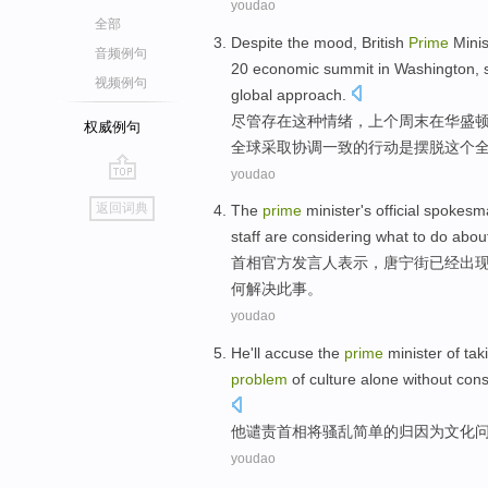
youdao
全部
Despite
the
mood
,
British
Prime
Minis
音频例句
20
economic
summit
in
Washington
,
视频例句
global
approach
.
尽管存在
这种
情绪
，
上个
周末
在
华盛
权威例句
全球
采取
协调一致
的
行动
是
摆脱
这个
youdao
go
返回词典
The
prime
minister's
official
spokesm
top
staff
are considering
what to do abou
首相
官方
发言人
表示
，
唐宁街
已经
出
何
解决此事。
youdao
He
'll
accuse
the
prime
minister
of
tak
problem
of
culture
alone
without
cons
他
谴责
首相
将骚乱
简单
的
归
因为
文化
youdao