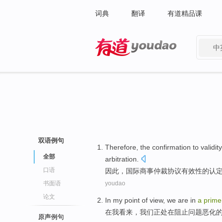
词典
翻译
有道精品课
中
有道 - 网易旗下搜索
双语例句
Therefore
, the
confirmation
to
validity
全部
arbitration
.
口语
因此
，
国际
商事
仲裁协议
有效性
的
认
书面语
youdao
论文
In
my
point
of
view
,
we
are
in
a
prime
在
我
看来
，
我们
正
处在
阻止
问题恶化
原声例句