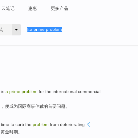
云笔记
惠惠
更多产品
英
is
a
prime
problem
for
the
international
commercial
定
，便
成为
国际商事仲裁的首要
问题
。
time
to curb
the
problem
from deteriorating
.
的
黄金时期。