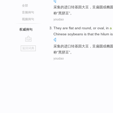
全部
采集的进口转基因
大豆
，呈扁圆
或
椭
音频例句
称
“黑脐豆”。
视频例句
youdao
They are flat and round,
or
oval
, in
a
权威例句
Chinese
soybeans
is
that the
hilum
is
go
采集的进口转基因
大豆
，呈扁圆
或
椭
返回词典
top
称
“黑脐豆”。
youdao