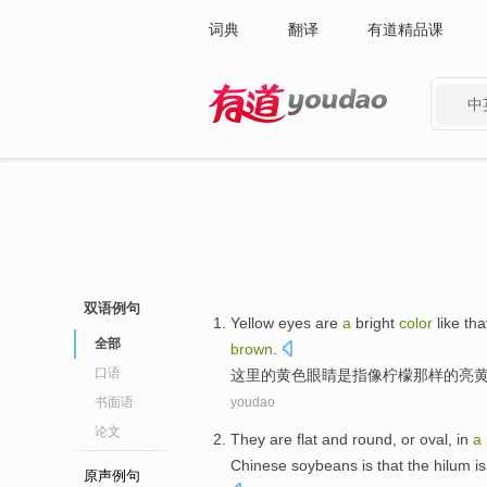
词典
翻译
有道精品课
中
有道 - 网易旗下搜索
双语例句
Yellow
eyes
are
a
bright
color
like
tha
全部
brown
.
口语
这里
的
黄色
眼睛
是
指
像
柠檬
那样的亮
书面语
youdao
论文
They are flat and round,
or
oval
, in
a
Chinese
soybeans
is
that the
hilum
is
原声例句