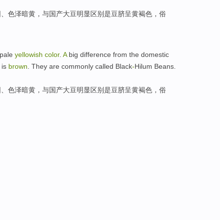
圆
、
色泽
暗
黄，
与
国产
大豆
明显
区别
是
豆
脐
呈黄褐色，
俗
pale
yellowish
color
.
A
big difference
from the
domestic
 is
brown
.
They are commonly called
Black
-
Hilum
Beans
.
圆
、
色泽
暗
黄，
与
国产
大豆
明显
区别
是
豆
脐
呈黄褐色，
俗