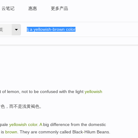
云笔记
惠惠
更多产品
英
t
of
lemon
,
not
to be confused with the light
yellowish
黄色，而
不是
浅黄
褐色。
pale
yellowish
color
.
A
big difference
from the
domestic
 is
brown
.
They are commonly called
Black
-
Hilum
Beans
.