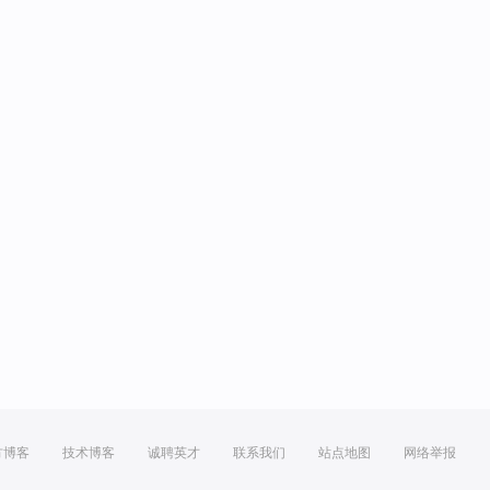
方博客
技术博客
诚聘英才
联系我们
站点地图
网络举报