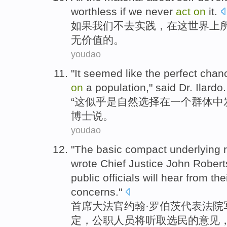
worthless
if
we
never
act
on
it.
如果
我们
不去实践，
在
这
世界上
无价值
的。
youdao
"
It
seemed like
the
perfect
chan
on
a
population
,"
said
Dr.
Ilardo
.
“
这
似乎
是
自然
选择
在
一个
群体
中
博士
说
。
youdao
"
The
basic
compact
underlying 
wrote
Chief
Justice
John
Robert
public officials
will
hear from
the
concerns
."
首席
大法官
约翰
·
罗伯茨
代表
法院
定
，
公职
人员
将
听取
选民
的意见