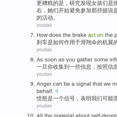
更
糟糕的是，研究发现女孩们是
右，她们开始避免参加那些据说是
的活动。
youdao
How
does
the
brake
act
on
the
p
刹车
是
如何
作用于滑翔伞
的
机翼
youdao
As soon as
you
gather
some
in
一旦
你
收集到
一些
信息
，
按照
信
youdao
Anger can
be
a
signal
that
we
m
behalf
.
愤怒
是
一个
信号
，
表明
我们
可能
youdao
All
the
material
about self-deve