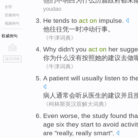
他们
不
明白
为什么
历届
政府
都
未
全部
youdao
音频例句
He
tends to
act
on
impulse
.
视频例句
他
往往
凭
一时冲动行事。
权威例句
《牛津词典》
Why
didn't
you
act
on
her
sugge
go
你
为什么
没有
按照
她
的建议
去做
返回词典
top
《牛津词典》
A
patient
will
usually
listen to
th
病人
通常
会
听从
医生
的
建议
并且
《柯林斯英汉双解大词典》
E
ven worse, the study found tha
age six they start to avoid activi
are "really, really smart".