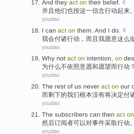
And
they
act
on
their
belief
.
并且
他们
也按这一信念
行动
起来
youdao
I
can
act
on
them.
And
I
do
.
我会
付诸
行动，
而且
我
愿意这么
youdao
Why
not
act
on
intention
,
on
des
为什么
不
依照
意愿
和愿望
而行动
youdao
The
rest
of
us
never
act
on
our
而
剩下
的
我们
根本没有
将决定付
youdao
The
subscribers
can
then
act
on
然后
订阅者
可以
对
事件
采取行动
youdao