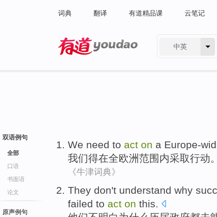
词典
翻译
有道精品课
云笔记
中英
有道 - 网易旗下搜索
双语例句
We
need
to
act
on
a
Europe-wi
全部
我们
得
在
全
欧洲
范围内采取
行动
口语
《牛津词典》
书面语
They
don't
understand
why
succ
论文
failed to
act
on
this.
原声例句