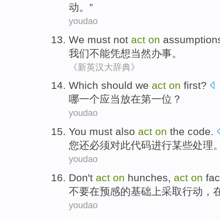
动
。”
youdao
We
must not
act
on
assumption
我们
不能
凭
想当然办事。
《新英汉大辞典》
Which
should we
act
on
first
?
哪一个
应当
放在
第一位
？
youdao
You
must
also
act
on
the
code
.
您
还
必须
对此代码进行
某些处理
youdao
Don't
act
on
hunches
,
act
on
fac
不要
在
预感
的基础上采取
行动
，
youdao