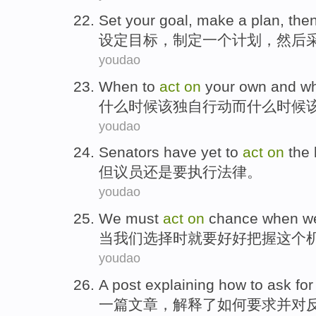
Set your
goal
,
make
a
plan
,
the
设定
目标
，
制定
一个
计划
，
然后
youdao
When
to
act
on
your own
and
wh
什么
时候
该
独自
行动
而
什么时候
youdao
Senators have
yet
to
act
on
the 
但
议员
还是
要
执行
法律
。
youdao
We
must
act
on
chance
when
we
当
我们
选择
时
就要
好好
把握这个
youdao
A
post
explaining
how to
ask for
一
篇文章
，
解释了
如何
要求
并
对