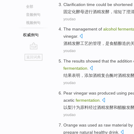
Clarification
time
could
be shortened
全部
固定化
酵母
进行
酒精
发酵
，
缩短
了
澄
音频例句
youdao
视频例句
The
management
of
alcohol
fermenta
权威例句
vinegar
.
酒精
发酵
工艺
的
管理
，
是
食醋酿造
的
youdao
go
返回词典
top
The results
showed that
the
addition
fermentation
.
结果
表明
，
添加
酒精
复合
酶
对
酒精
发
youdao
Pear
vinegar
was produced
using
pe
acetic
fermentation
.
以
梨
汁
为
原料
经过
酒精
发酵
和
醋酸
发
youdao
Orange
was used
as
raw material
by
prepare
natural
healthy
drink
.