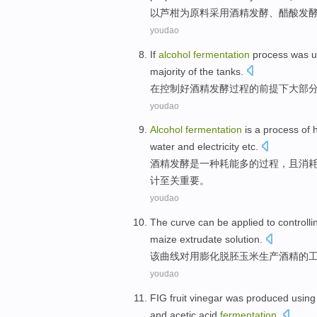
以芦柑
为
原料
采用
酒精
发酵
、
醋酸
发
youdao
If
alcohol
fermentation
process
was
u
majority
of the
tanks
.
在
控制
好
酒精
发酵
过程
的前提
下
大部
youdao
Alcohol
fermentation
is
a
process
of
water
and
electricity
etc
.
酒精
发酵
是
一种
耗能
多
的
过程
，且
消
计至关重要。
youdao
The
curve
can
be
applied to
controlli
maize
extrudate
solution.
该
曲线
对用
膨化
脱胚
玉米
生产
酒精
的
youdao
FIG
fruit
vinegar was produced
using 
and
acetic
acid
fermentation
.