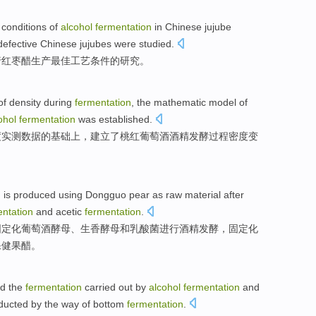
d
conditions
of
alcohol
fermentation
in Chinese
jujube
efective Chinese
jujubes
were studied
.
行
红枣
醋
生产
最佳
工艺
条件
的
研究。
of
density
during
fermentation
, the
mathematic
model
of
ohol
fermentation
was established.
度
实测
数据
的
基础
上
，建立了桃红葡萄酒酒精发酵过程
密度
变
n is produced
using
Dongguo
pear
as
raw material
after
entation
and
acetic
fermentation
.
固定化葡萄酒酵母、生香酵母
和
乳酸菌
进行
酒精
发酵
，固定化
保健
果
醋
。
d the
fermentation
carried out by
alcohol
fermentation
and
ucted by the way of bottom
fermentation
.