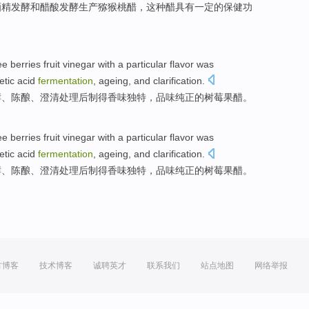
酒精
发酵
和
醋酸
发酵
生产
猕猴桃
醋
，
这种
醋
具有
一定
的
保健
功
ree berries
fruit
vinegar
with a
particular
flavor
was
etic
acid
fermentation
, ageing, and
clarification
.
酵、
陈酿
、澄清处理后
制得
香味
独特
，品味纯正的树莓
果
醋
。
ree berries
fruit
vinegar
with a
particular
flavor
was
etic
acid
fermentation
, ageing, and
clarification
.
酵、
陈酿
、澄清处理后
制得
香味
独特
，品味纯正的树莓
果
醋
。
方博客
技术博客
诚聘英才
联系我们
站点地图
网络举报