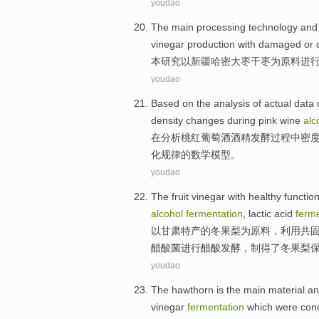
youdao
The
main
processing technology
an
vinegar
production
with
damaged or d
本
研究
以
新疆哈密大枣干枣
为原料
进
youdao
Based
on
the
analysis
of
actual
data
density
changes
during
pink
wine
alc
在
分析
桃红
葡萄酒
酒精
发酵
过程
中密
化规律
的
数学
模型
。
youdao
The
fruit
vinegar
with
healthy
functio
alcohol
fermentation
,
lactic acid
ferm
以
甘肃
特产
的冬
果
梨
为
原料
，
利用
共
醋酸
菌进行醋酸发酵，制得了冬果梨
youdao
The hawthorn
is the
main material
an
vinegar
fermentation
which were cond