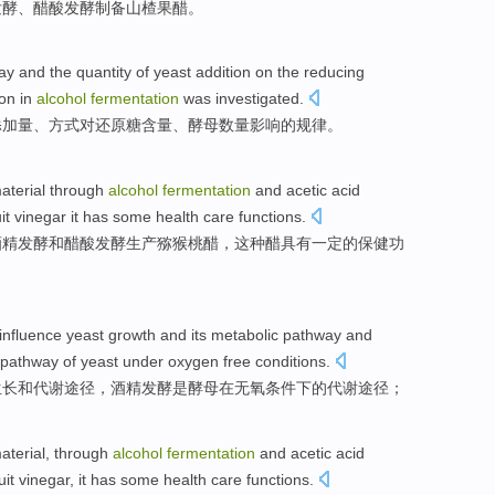
发酵
、
醋酸
发酵制备山楂果醋。
ay
and the
quantity
of
yeast
addition
on the
reducing
on in
alcohol
fermentation
was
investigated
.
添加
量、
方式
对
还
原糖
含量
、酵母
数量
影响
的
规律。
aterial
through
alcohol
fermentation
and
acetic acid
it
vinegar it
has
some
health care
functions
.
酒精
发酵
和
醋酸
发酵
生产
猕猴桃
醋
，
这种
醋
具有
一定
的
保健
功
influence
yeast
growth
and
its
metabolic
pathway
and
pathway
of yeast under
oxygen
free conditions.
生长
和
代谢
途径
，
酒精
发酵
是
酵母在无氧条件下的代谢途径；
aterial
,
through
alcohol
fermentation
and
acetic acid
uit
vinegar
,
it has
some
health care
functions
.