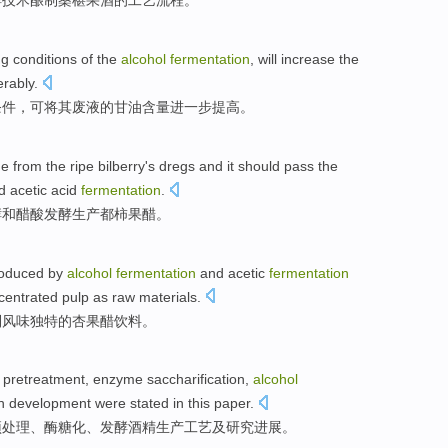
酵
技术
酿制桑椹
果酒
的工艺流程。
ng
conditions
of
the
alcohol
fermentation
,
will
increase
the
erably
.
条件
，可
将
其
废液
的
甘油
含量
进一步
提高
。
e from the
ripe
bilberry's
dregs
and it should pass the
d
acetic acid
fermentation
.
酵
和
醋酸
发酵生产都柿果
醋
。
oduced by
alcohol
fermentation
and acetic
fermentation
centrated
pulp
as
raw materials
.
制风味独特
的
杏果
醋
饮料
。
pretreatment
,
enzyme
saccharification
,
alcohol
h
development
were
stated
in this
paper
.
预处理
、
酶
糖化
、
发酵
酒精
生产
工艺
及
研究
进展
。