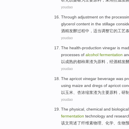
研究
以
桑椹
为
主要
原料
，采用
控
温
发
youdao
Through
adjustment
on the
processi
glycerol
content in
the
stillage consid
酒精
发酵过程
中，适当
调整
它
的
工艺
youdao
The health-production
vinegar
is mad
processes of
alcohol
fermentation
an
以
成熟
的都柿果
渣
为原料，经
酒精
发
youdao
The
apricot
vinegar
beverage
was pr
using
maize
and
dregs
of
apricot
con
以
玉米
、
杏
浓缩
浆
渣
为
主要
原料
，研
youdao
The
physical
,
chemical
and
biological
fermentation
technology
and
researc
该文
简述
了纤维素
物理
、
化学
、
生物