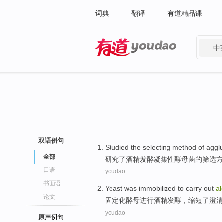
词典
翻译
有道精品课
中
有道 - 网易旗下搜索
双语例句
Studied
the
selecting
method
of
agglu
全部
研究了
酒精
发酵
凝集
性
酵母菌
的
筛选
口语
youdao
书面语
Yeast
was immobilized
to
carry out
al
论文
固定化
酵母
进行
酒精
发酵
，
缩短
了
澄
youdao
原声例句