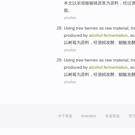
本文以浓缩
猕猴桃
原浆
为
原料
，
经过
能
。
youdao
Using
tree
berries
as
raw material
, t
produced
by
alcohol
fermentation
,
ac
以
树
莓
为
原料
，
经
酒精
发酵
、醋酸发
youdao
Using
tree
berries
as
raw material
, t
produced
by
alcohol
fermentation
,
ac
以
树
莓
为
原料
，
经
酒精
发酵
、醋酸发
youdao
关于有道
Investors
有道智选
官