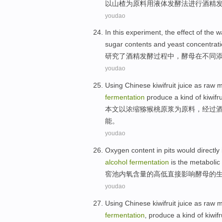
以
山楂为
原料
用液体
发酵法
进行
酒精
youdao
In
this experiment, the
effect
of
the
w
sugar
contents
and
yeast
concentrati
研究
了
酒精
发酵
过程中，
酵母
在
不同
youdao
Using Chinese
kiwifruit
juice
as
raw m
fermentation
produce
a
kind
of
kiwifru
本文以浓缩
猕猴桃
原浆
为
原料
，
经过
能。
youdao
Oxygen
content
in pits
would
directly
alcohol
fermentation
is
the
metabolic
窖池
内
氧
含量
的
高低
直接
影响
酵母
的
youdao
Using Chinese
kiwifruit
juice
as
raw m
fermentation
,
produce
a
kind
of
kiwifr