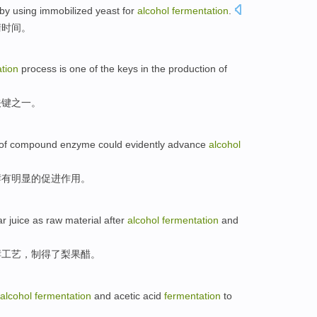
by using
immobilized
yeast
for
alcohol
fermentation
.
清
时间
。
tion
process
is
one
of the
keys
in the production of
关键
之一
。
of
compound
enzyme
could
evidently
advance
alcohol
酵
有
明显
的
促进
作用。
ar
juice
as
raw material
after
alcohol
fermentation
and
酵工艺，制得了梨果
醋
。
alcohol
fermentation
and
acetic acid
fermentation
to