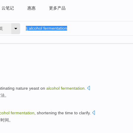
云笔记
惠惠
更多产品
英
tinating
nature
yeast
on
alcohol
fermentation
.
方法
。
cohol
fermentation
,
shortening
the
time
to clarify
.
清
时间
。