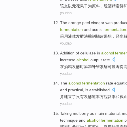
该文
以
无花果干
为
原料
，
经
酒精
发酵
youdao
The
orange
peel
vinegar
was produ
fermentation
and
acetic
fermentation
采用
液体
发酵法
酿制
橘
皮
果醋
，
经
水
youdao
Addition
of cellulase
in
alcohol
fermen
increase
alcohol
output
rate
.
在
酒精
发酵
时
添加
纤维素
酶
可
显著
提
youdao
The
alcohol
fermentation
rate
equati
and
practical
, is
established
.
并
建立
了只有
发酵
速率
方程
斜率
和
截
youdao
Taking
mulberry
as
main
material
, m
technique
and
alcohol
fermentation
p