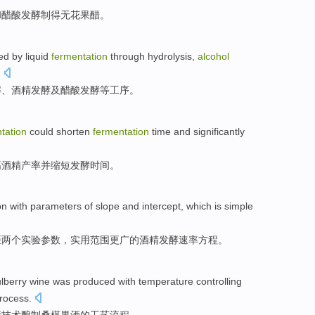
和
醋酸发酵
制得
无花果
醋
。
ced
by
liquid
fermentation
through
hydrolysis
,
alcohol
.
解
、
酒精
发酵
及
醋酸
发酵等工序。
tation
could
shorten
fermentation
time
and
significantly
高
酒精
产
率
并
缩短
发酵
时间
。
on
with
parameters
of
slope
and
intercept
, which is simple
距两个实验
参数
，
实用
范围更广
的
酒精
发酵速率方程。
ulberry
wine was produced
with
temperature
controlling
rocess
.