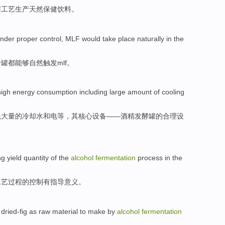
酵工艺生产
天然
保健
饮料
。
nder
proper
control
,
MLF
would
take place
naturally
in
the
分
罐
都
能够
自然
触发
mlf
。
high energy
consumption
including
large amount
of
cooling
耗
大量
的
冷却水
和
电
等
，其核心设备——酒精发酵罐的合理设
ng
yield quantity
of
the
alcohol
fermentation
process
in the
工艺过程
的
控制
有
指导意义。
dried-fig
as
raw material
to make
by
alcohol
fermentation