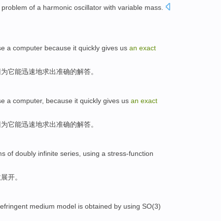
problem
of
a
harmonic oscillator
with
variable
mass
.
se a
computer
because
it
quickly
gives us
an
exact
因为
它
能迅速
地求
出
准确的解答。
se a
computer
,
because
it
quickly
gives us
an
exact
因为
它
能迅速
地求
出
准确的解答。
ms
of doubly
infinite
series
,
using a
stress-function
数
展开。
refringent
medium
model
is
obtained
by
using
SO
(
3
)