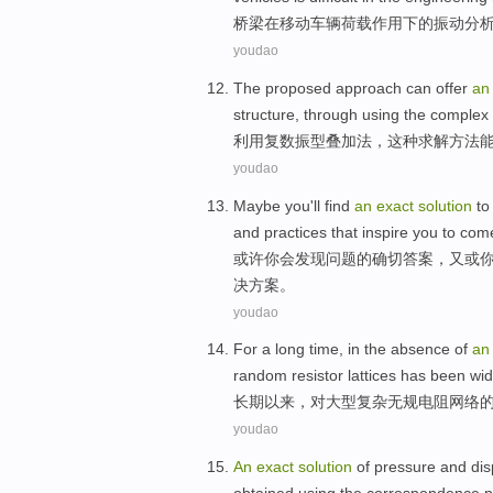
桥梁
在
移动
车辆
荷载作用下
的
振动
分
youdao
The proposed
approach
can
offer
a
structure
, through
using the
complex
利用
复数
振型
叠加
法
，这种求解
方法
youdao
Maybe
you
'll
find
an
exact
solution
to
and
practices
that
inspire
you to
com
或许
你
会
发现
问题
的
确切
答案
，又
或
决
方案。
youdao
For a long time
, in the
absence
of
a
random
resistor
lattices
has been
wid
长期
以来，对
大型
复杂
无
规
电阻
网络
youdao
An
exact
solution
of
pressure
and
di