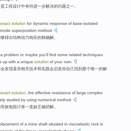
析
是
工程
设计
中
有待
进一步
解决
的问题之一。
n
exact
solution
for
dynamic
response
of
base-isolated
mode
superposition
method
.
能够
得出
结构
动力
响应
的
精确
解
。
 a
problem
or
maybe you'll find
some
related
techniques
e
up with a
unique
solution
of
your own
.
你会发现
某些
相关
技术
和
实践
会启发
你
自己
找到
那个唯一
的
解
n
exact
solution
, the
effective
resistance
of
large
complex
ely studied by using
numerical
method.
的
等效
电阻
计算
一直
缺乏
确切
解
。
splacement
of a
mine shaft
situated
in
viscoelastic
rock
is