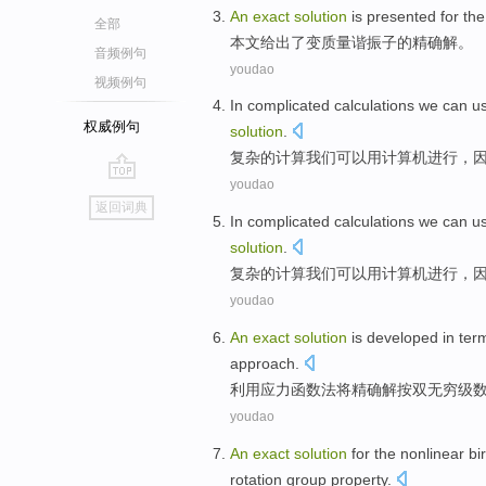
An
exact
solution
is
presented
for the
全部
本文给出
了
变
质量
谐振
子
的
精确
解
。
音频例句
youdao
视频例句
In
complicated
calculations
we
can
u
权威例句
solution
.
复杂
的
计算
我们
可以
用
计算机
进行，
youdao
go
返回词典
top
In
complicated
calculations
we
can
u
solution
.
复杂
的
计算
我们
可以
用
计算机
进行，
youdao
An
exact
solution
is
developed
in ter
approach.
利用
应力
函数法将
精确
解
按
双
无穷
级
youdao
An
exact
solution
for the
nonlinear
bi
rotation
group
property
.