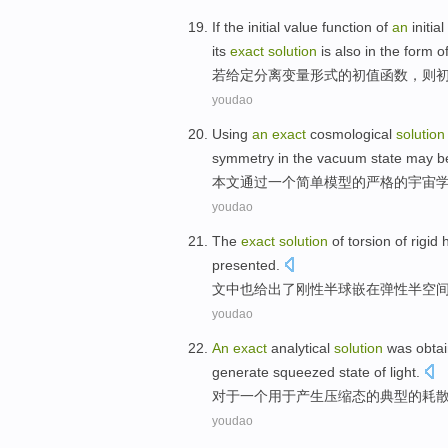
If
the
initial
value
function
of
an
initia
its
exact
solution
is also
in the form o
若
给定
分离
变量
形式
的
初值
函数
，
则
youdao
Using
an
exact
cosmological
solution
symmetry
in the
vacuum
state
may
b
本文通过
一
个
简单
模型
的严格
的
宇宙
youdao
The
exact
solution
of
torsion
of
rigid
presented
.
文中
也
给出
了
刚性
半球
嵌
在
弹性
半
空
youdao
An
exact
analytical
solution
was
obta
generate
squeezed
state
of
light.
对于
一个
用于产生
压缩
态
的
典型
的
耗
youdao