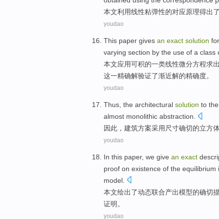
obtained
using the
correspondence
p
本文
利用
线性
粘
弹性
的
对应
原理
得出
youdao
This paper
gives
an
exact
solution
fo
varying
section
by
the
use
of
a
class 
本文
应用
可
积
的
一类
线性
微分
方程
求
这
一精确解验证
了
渐近解的精确度。
youdao
Thus
, the
architectural
solution
to th
almost
monolithic
abstraction
.
因此
，
建筑
方案采用
尺寸
确切
的
立方
youdao
In this paper
, we
give
an
exact
descri
proof
on
existence
of
the
equilibrium
model.
本文
绘出了
动态
联合
产出
模型
的
确切
证明
。
youdao