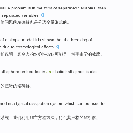
l value
problem
is in the
form
of
separated
variables
,
then
f separated variables.
初值
问题
的
精确
解
也是
分离变量形式的。
of
a
simple
model
it is
shown
that the breaking
of
e
due to
cosmological
effects.
学
解
说明
：
真空
态
的对称性破
缺
可能
是
一种宇宙学的效应。
half sphere
embedded
in
an
elastic
half
space
is also
间
的
扭转
的
精确
解
。
ined
in a
typical
dissipation
system
which can be
used
to
散
系统
，我们
利用
非主方程方法，
得到其
严格
的
解析
解。