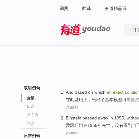
词典
翻译
有道精品课
中
有道 - 网易旗下搜索
双语例句
And
based
on
which
an
exact
solutio
全部
在
此基础
上，
给出了
基本
模型
可靠性
口语
youdao
书面语
Einstein
passed away
in
1955,
withou
论文
爱因斯坦
在
1955年
去世
，
没有
看到
自
youdao
原声例句