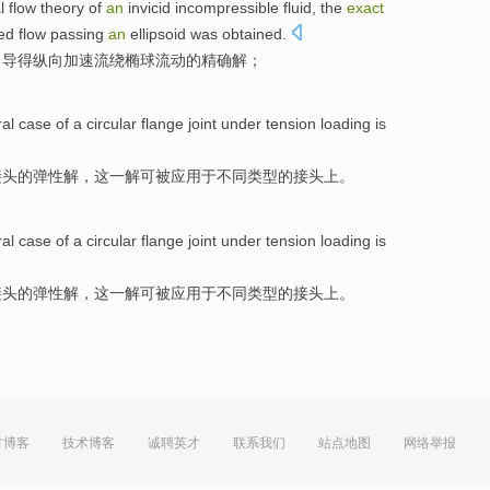
al
flow
theory
of
an
invicid incompressible
fluid
, the
exact
ed
flow
passing
an
ellipsoid was obtained
.
，导得
纵向
加速
流绕
椭球
流动
的
精确
解
；
al
case
of
a
circular
flange
joint
under tension loading
is
接头
的
弹性
解
，
这一
解可被应用于不同类型的接头上。
al
case
of
a
circular
flange
joint
under tension loading
is
接头
的
弹性
解
，
这一
解可被应用于不同类型的接头上。
方博客
技术博客
诚聘英才
联系我们
站点地图
网络举报