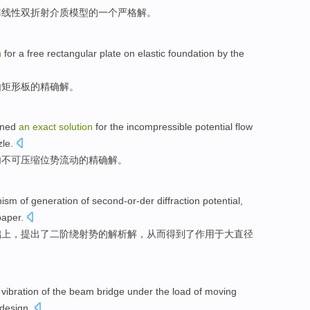
非线性
双
折射
介质
模型
的
一个
严格
解
。
n
for
a
free
rectangular
plate
on
elastic
foundation
by the
由
矩形
板
的
精确
解
。
ined
an
exact
solution
for
the
incompressible
potential
flow
zle
.
内
不可压缩
位势
流动
的
精确
解
。
nism
of
generation
of second-or-der
diffraction
potential
,
paper
.
础
上，
提出
了二阶绕射势的解析
解
，从而得到了作用
于
大直径
 vibration
of the
beam bridge
under the
load
of
moving
design
.