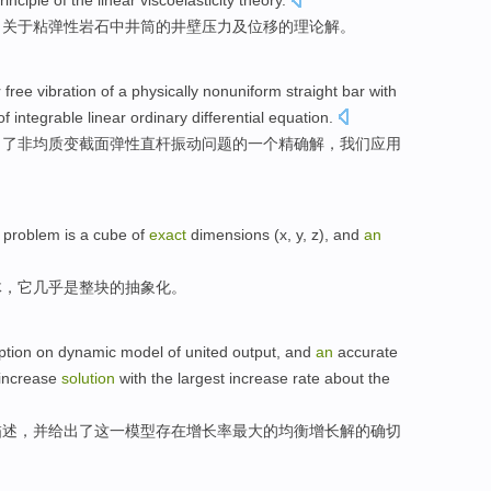
rinciple
of
the linear viscoelasticity
theory
.
了
关于粘弹性
岩石
中
井筒
的井壁
压力
及
位移
的理论
解
。
r free
vibration
of a physically nonuniform straight
bar
with
of
integrable
linear
ordinary differential
equation
.
出
了非均质变
截面
弹性
直杆
振动
问题的
一
个
精确
解
，我们应用
e problem
is
a
cube
of
exact
dimensions
(x, y, z), and
an
体
，它
几乎
是
整块的
抽象化
。
ption
on
dynamic
model
of
united
output
,
and
an
accurate
increase
solution
with the
largest
increase rate about
the
描述
，
并
给出
了
这
一
模型
存在
增长率
最大
的
均衡
增长
解
的确切