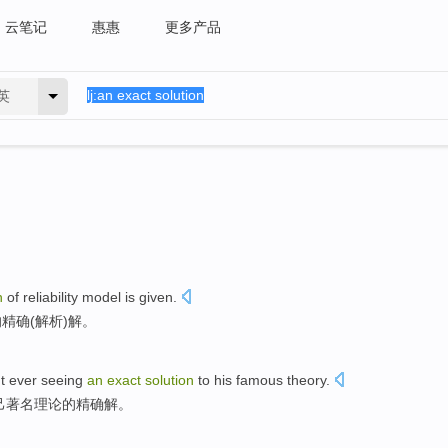
云笔记
惠惠
更多产品
英
n
of
reliability
model
is
given
.
的
精确
(解析)
解
。
t ever
seeing
an
exact
solution
to
his
famous
theory
.
己
著名
理论
的
精确
解
。