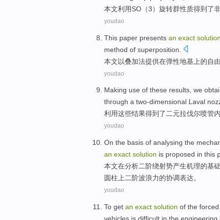
本文
利用
SO
（
3
）
旋转
群
性质
得到了
youdao
This paper
presents
an
exact
solutio
method
of
superposition
.
本文
以
叠加法
提供
在
弹性
地基上
的
自
youdao
Making use
of
these
results
,
we obta
through a two-dimensional Laval noz
利用
这些
结果
得到
了二元拉
伐
尔喷管
youdao
On
the
basis
of
analysing
the
mecha
an
exact
solution
is
proposed
in
this
本文
在
分析
二阶
绕射
势
产生
机理
的
基
圆柱上二阶波浪力的协调表达。
youdao
To get
an
exact
solution
of
the
forced
vehicles
is
difficult
in
the
engineering