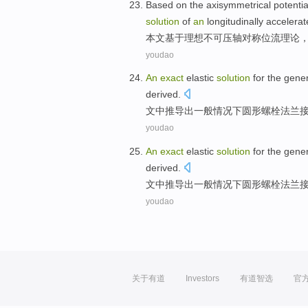
Based on
the
axisymmetrical
potenti
solution
of
an
longitudinally
accelerat
本文
基于
理想不可压轴对称位
流
理论
youdao
An
exact
elastic
solution
for
the
gener
derived
.
文中
推导出
一般
情况下
圆形
螺栓
法兰
youdao
An
exact
elastic
solution
for
the
gener
derived
.
文中
推导出
一般
情况下
圆形
螺栓
法兰
youdao
关于有道
Investors
有道智选
官