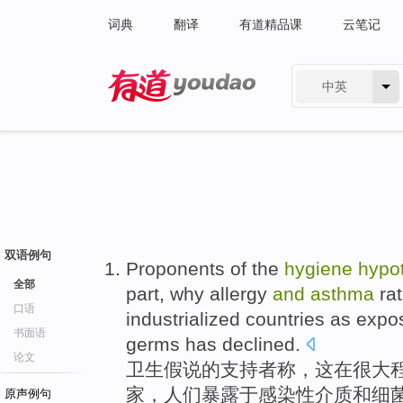
词典
翻译
有道精品课
云笔记
中英
有道 - 网易旗下搜索
双语例句
Proponents
of the
hygiene
hypo
全部
part
, why
allergy
and
asthma
ra
口语
industrialized
countries
as expo
书面语
germs
has declined.
论文
卫生
假说
的
支持者
称
，
这
在
很大
家
，
人们
暴露于感染性介质
和
细
原声例句