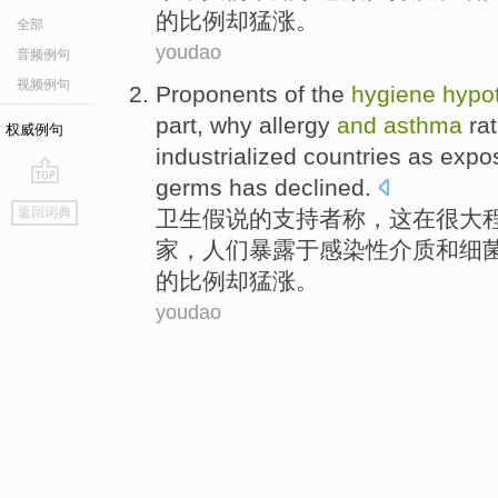
的
比例
却
猛涨。
全部
youdao
音频例句
视频例句
Proponents
of the
hygiene
hypo
part
, why
allergy
and
asthma
ra
权威例句
industrialized
countries
as expo
germs
has declined.
go
返回词典
卫生
假说
的
支持者
称
，
这
在
很大
top
家
，
人们
暴露于感染性介质
和
细
的
比例
却
猛涨。
youdao