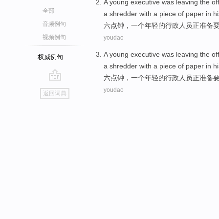
A
young
executive
was leaving
the of
全部
a
shredder
with
a piece
of paper
in h
音频例句
六点钟
，
一个
年轻
的
行政人员
正
准备
视频例句
youdao
A
young
executive
was leaving
the of
权威例句
a
shredder
with
a piece
of paper
in h
六点钟
，
一个
年轻
的
行政人员
正
准备
go
youdao
返回词典
top