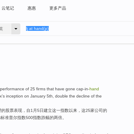
云笔记
惠惠
更多产品
英
performance
of
25
firms
that have
gone cap-in-
hand
x
's inception
on
January
5th
,
double
the
decline
of
the
望
的
股票
表现
，
自
1月
5日
建立
这
一
指数
以来
，这25家公司的
的
标准
普尔
指数500指数
跌幅
的两
倍
。