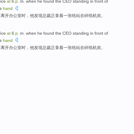
fice
at
6
p
. m. when
he
found
the CEO
standing
in
front
of
is
hand
.
要离开
办公室
时，
他
发现
总裁
正拿
着
一张纸
站
在
碎纸机
前
。
fice
at
6
p
. m. when
he
found
the CEO
standing
in
front
of
is
hand
.
要离开
办公室
时，
他
发现
总裁
正拿
着
一张纸
站
在
碎纸机
前
。