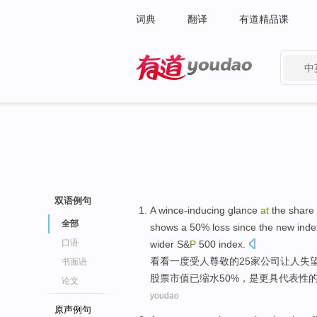
词典
翻译
有道精品课
中
有道 - 网易旗下搜索
双语例句
A wince-inducing
glance
at
the
share
全部
shows
a
50% loss
since
the
new
inde
口语
wider S&
P
500 index.
看看
一度受人尊敬
的
25
家
公司
让
人失
书面语
股票市值已
缩水
50%，是更具代表性
论文
youdao
原声例句