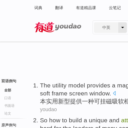
词典
翻译
有道精品课
云笔记
中英
有道 - 网易旗下搜索
双语例句
The utility
model
provides
a
mag
全部
soft
frame
screen window.
口语
本
实用新型
提供
一
种可挂
磁
吸软
书面语
youdao
论文
So how
to build
a
unique
and
at
原声例句