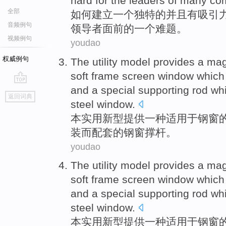
hard for the
leaders
of
many
co
全部
如何
建立
一
个
独特的
并且
有
吸引
音频例句
领导者
面前的一个难题。
视频例句
youdao
权威例句
The utility
model
provides
a
mag
soft
frame
screen
window
which
and
a special
supporting
rod whi
go
返回词典
top
steel window.
本
实用新型
提供
一
种
适用
于
钢窗
装而配套的钢窗撑杆。
youdao
The utility
model
provides
a
mag
soft
frame
screen
window
which
and
a special
supporting
rod whi
steel window.
本
实用新型
提供
一
种
适用
于
钢窗