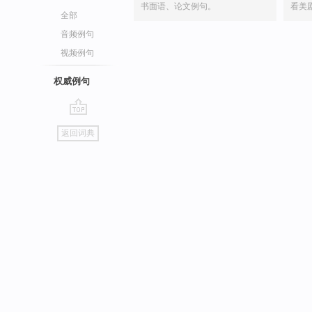
书面语、论文例句。
看美
全部
音频例句
视频例句
权威例句
go
返回词典
top