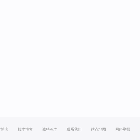
方博客
技术博客
诚聘英才
联系我们
站点地图
网络举报