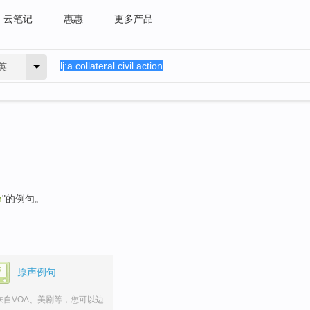
云笔记
惠惠
更多产品
英
n
"的例句。
原声例句
来自VOA、美剧等，您可以边