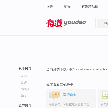
词典
翻译
有道精品课
中
有道 - 网易旗下搜索
双语例句
当前分类下找不到"
a collateral civil actio
全部
口语
或者看看其他分类：
书面语
双语例句
论文
海量例句，可以按难度查看口语、
例句
原声例句