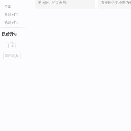
书面语、论文例句。
看美剧边学地道的
全部
音频例句
视频例句
权威例句
go
返回词典
top