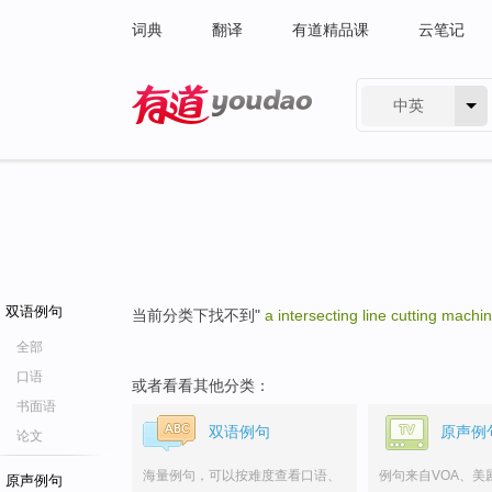
词典
翻译
有道精品课
云笔记
中英
有道 - 网易旗下搜索
双语例句
当前分类下找不到"
a intersecting line cutting machi
全部
口语
或者看看其他分类：
书面语
双语例句
原声例
论文
海量例句，可以按难度查看口语、
例句来自VOA、美
原声例句