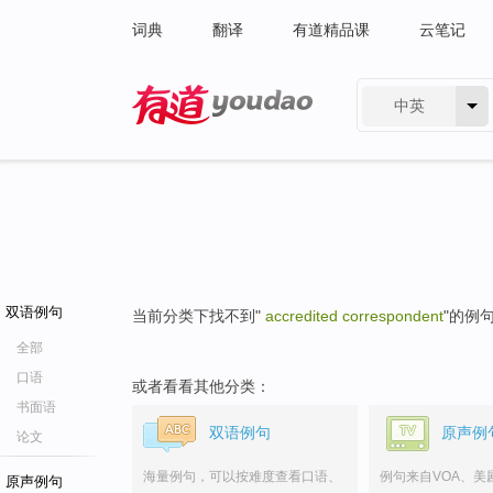
词典
翻译
有道精品课
云笔记
中英
有道 - 网易旗下搜索
双语例句
当前分类下找不到"
accredited correspondent
"的例
全部
口语
或者看看其他分类：
书面语
双语例句
原声例
论文
海量例句，可以按难度查看口语、
例句来自VOA、美
原声例句