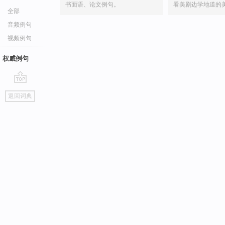
书面语、论文例句。
看美剧边学地道的
全部
音频例句
视频例句
权威例句
go
返回词典
top