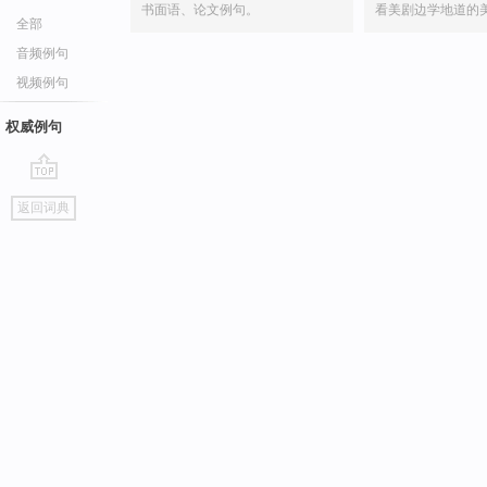
书面语、论文例句。
看美剧边学地道的
全部
音频例句
视频例句
权威例句
go
返回词典
top