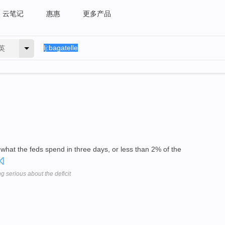
云笔记
惠惠
更多产品
英
 what the feds spend in three days, or less than 2% of the
 serious about the deficit