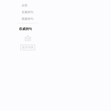
全部
音频例句
视频例句
权威例句
go
返回词典
top