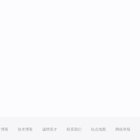
方博客
技术博客
诚聘英才
联系我们
站点地图
网络举报