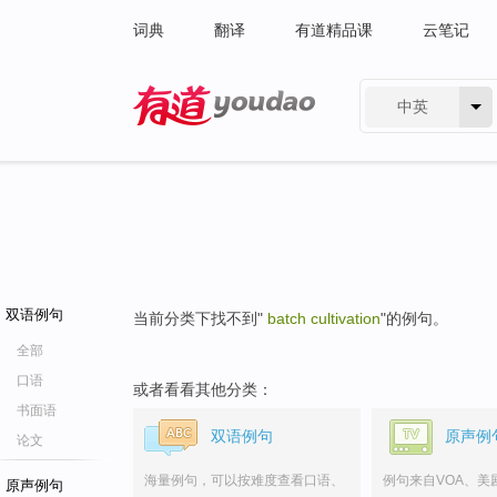
词典
翻译
有道精品课
云笔记
中英
有道 - 网易旗下搜索
双语例句
当前分类下找不到"
batch cultivation
"的例句。
全部
口语
或者看看其他分类：
书面语
双语例句
原声例
论文
海量例句，可以按难度查看口语、
例句来自VOA、美
原声例句