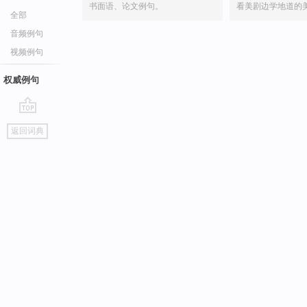
书面语、论文例句。
看美剧边学地道的
全部
音频例句
视频例句
权威例句
go
返回词典
top