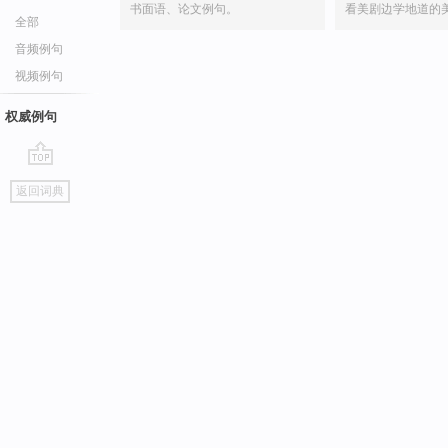
书面语、论文例句。
看美剧边学地道的
全部
音频例句
视频例句
权威例句
go
返回词典
top