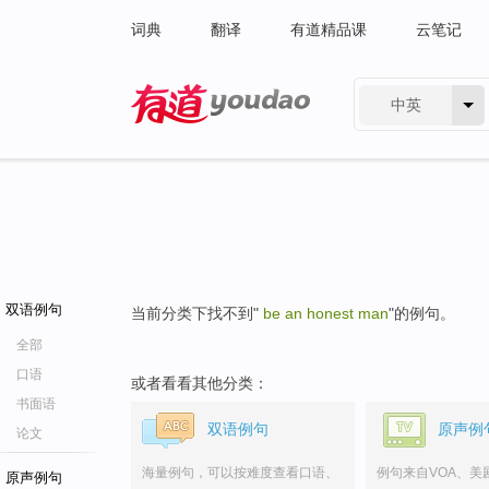
词典
翻译
有道精品课
云笔记
中英
有道 - 网易旗下搜索
双语例句
当前分类下找不到"
be an honest man
"的例句。
全部
口语
或者看看其他分类：
书面语
双语例句
原声例
论文
海量例句，可以按难度查看口语、
例句来自VOA、美
原声例句