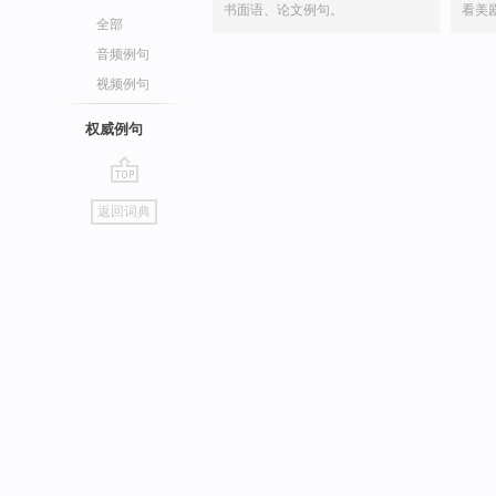
书面语、论文例句。
看美
全部
音频例句
视频例句
权威例句
go
返回词典
top