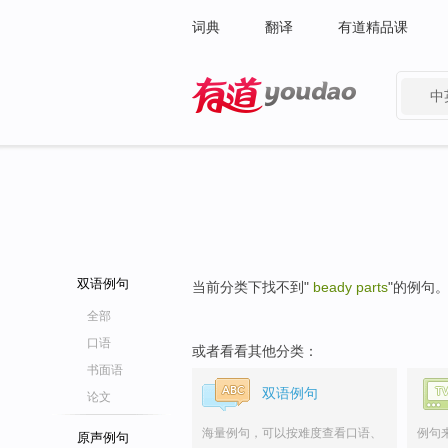
词典
翻译
有道精品课
中
有道 - 网易旗下搜索
双语例句
当前分类下找不到"
beady parts
"的例句
全部
口语
或者看看其他分类：
书面语
双语例句
论文
海量例句，可以按难度查看口语、
例句
原声例句