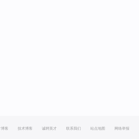
方博客
技术博客
诚聘英才
联系我们
站点地图
网络举报