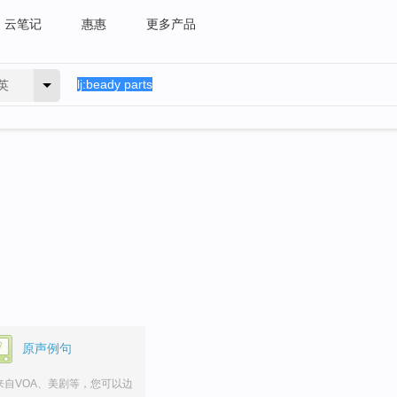
云笔记
惠惠
更多产品
英
。
原声例句
来自VOA、美剧等，您可以边