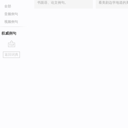
书面语、论文例句。
看美剧边学地道的
全部
音频例句
视频例句
权威例句
go
返回词典
top