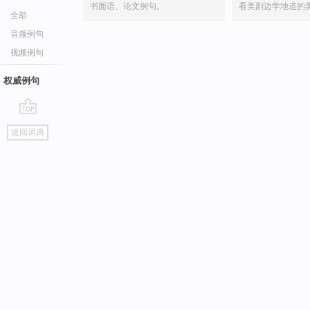
书面语、论文例句。
看美剧边学地道的
全部
音频例句
视频例句
权威例句
go
返回词典
top