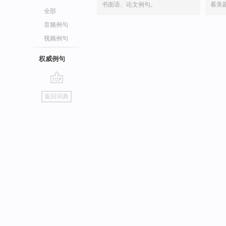
书面语、论文例句。
看美
全部
音频例句
视频例句
权威例句
go
返回词典
top