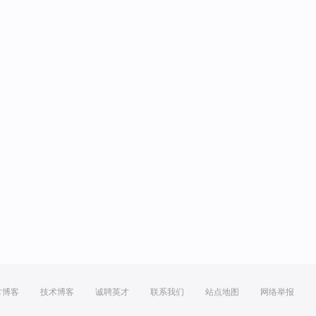
方博客
技术博客
诚聘英才
联系我们
站点地图
网络举报