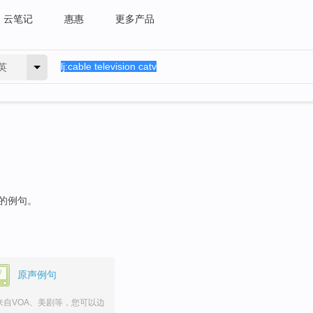
云笔记
惠惠
更多产品
英
"的例句。
原声例句
来自VOA、美剧等，您可以边