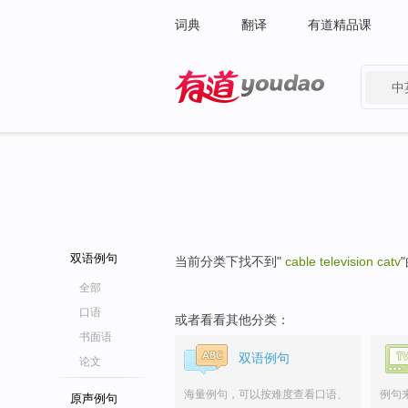
词典
翻译
有道精品课
中
有道 - 网易旗下搜索
双语例句
当前分类下找不到"
cable television catv
全部
口语
或者看看其他分类：
书面语
双语例句
论文
海量例句，可以按难度查看口语、
例句
原声例句