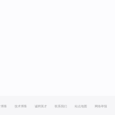
方博客
技术博客
诚聘英才
联系我们
站点地图
网络举报