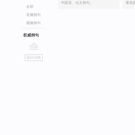
书面语、论文例句。
看美
全部
音频例句
视频例句
权威例句
go
返回词典
top