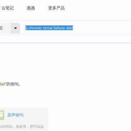
云笔记
惠惠
更多产品
英
iet
"的例句。
原声例句
来自VOA、美剧等，您可以边