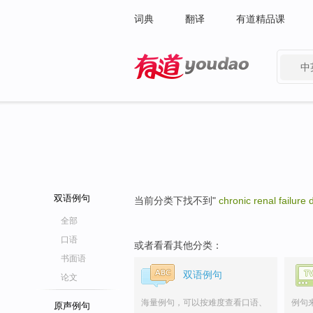
词典
翻译
有道精品课
中
有道 - 网易旗下搜索
双语例句
当前分类下找不到"
chronic renal failure d
全部
口语
或者看看其他分类：
书面语
双语例句
论文
海量例句，可以按难度查看口语、
例句
原声例句