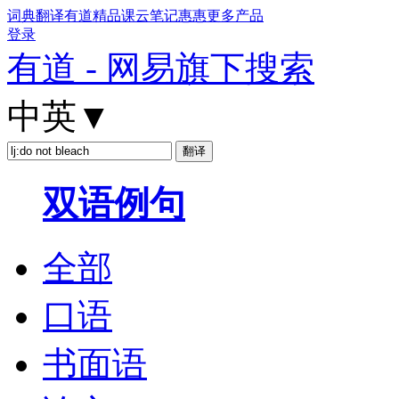
词典
翻译
有道精品课
云笔记
惠惠
更多产品
登录
有道 - 网易旗下搜索
中英
▼
双语例句
全部
口语
书面语