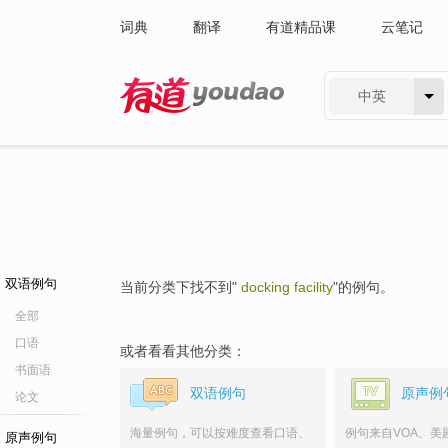
词典
翻译
有道精品课
云笔记
中英
有道 - 网易旗下搜索
双语例句
当前分类下找不到"
docking facility
"的例句。
全部
口语
或者看看其他分类：
书面语
双语例句
原声例
论文
海量例句，可以按难度查看口语、
例句来自VOA、美
原声例句