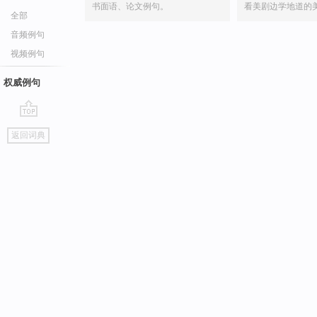
书面语、论文例句。
看美剧边学地道的
全部
音频例句
视频例句
权威例句
go
返回词典
top