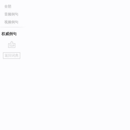
全部
音频例句
视频例句
权威例句
go
返回词典
top