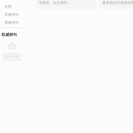
书面语、论文例句。
看美剧边学地道的
全部
音频例句
视频例句
权威例句
go
返回词典
top