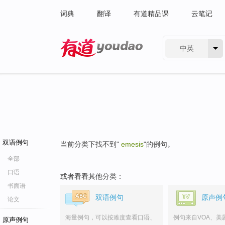
词典
翻译
有道精品课
云笔记
中英
有道 - 网易旗下搜索
双语例句
当前分类下找不到"
emesis
"的例句。
全部
口语
或者看看其他分类：
书面语
双语例句
原声例
论文
海量例句，可以按难度查看口语、
例句来自VOA、美
原声例句