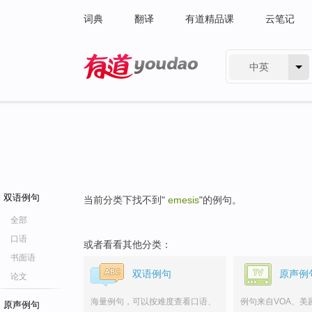
词典
翻译
有道精品课
云笔记
中英
有道 - 网易旗下搜索
双语例句
当前分类下找不到"
emesis
"的例句。
全部
口语
或者看看其他分类：
书面语
双语例句
原声例
论文
海量例句，可以按难度查看口语、
例句来自VOA、美
原声例句