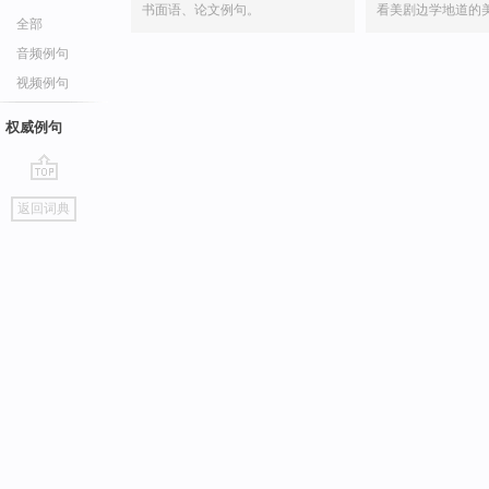
书面语、论文例句。
看美剧边学地道的
全部
音频例句
视频例句
权威例句
go
返回词典
top