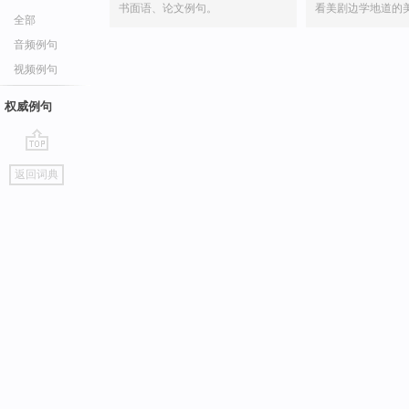
书面语、论文例句。
看美剧边学地道的
全部
音频例句
视频例句
权威例句
go
返回词典
top