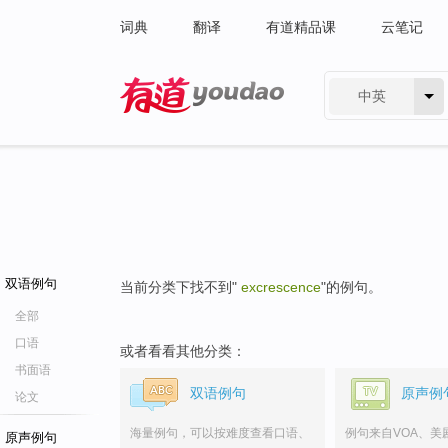
词典
翻译
有道精品课
云笔记
中英
有道 - 网易旗下搜索
双语例句
当前分类下找不到"
excrescence
"的例句。
全部
口语
或者看看其他分类：
书面语
双语例句
原声例
论文
海量例句，可以按难度查看口语、
例句来自VOA、美
原声例句