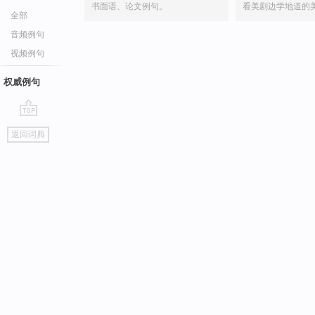
书面语、论文例句。
看美剧边学地道的
全部
音频例句
视频例句
权威例句
go
返回词典
top