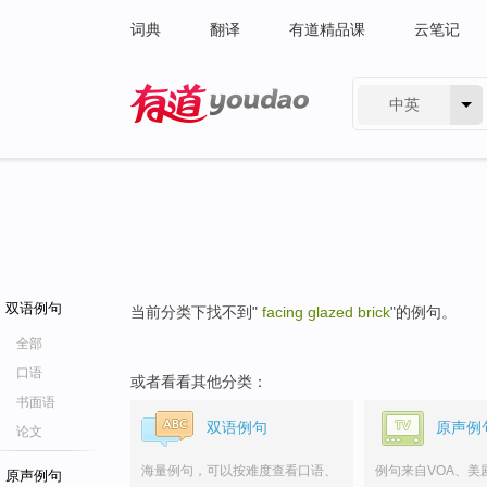
词典
翻译
有道精品课
云笔记
中英
有道 - 网易旗下搜索
双语例句
当前分类下找不到"
facing glazed brick
"的例句。
全部
口语
或者看看其他分类：
书面语
双语例句
原声例
论文
海量例句，可以按难度查看口语、
例句来自VOA、美
原声例句