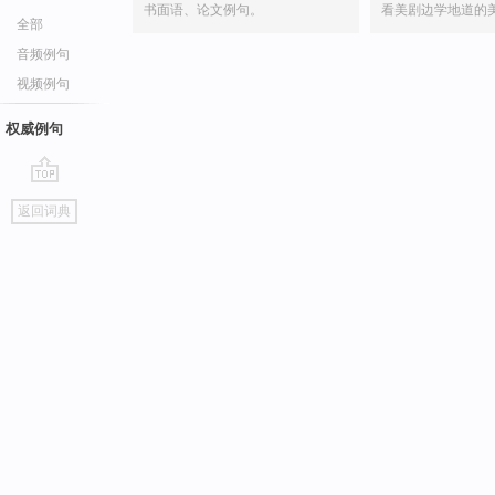
书面语、论文例句。
看美剧边学地道的
全部
音频例句
视频例句
权威例句
go
返回词典
top