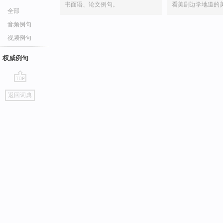
书面语、论文例句。
看美剧边学地道的
全部
音频例句
视频例句
权威例句
go
返回词典
top