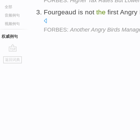
FORBES:
Higher Tax Rates But Lower
全部
Fourgeaud is not
the
first Angry
音频例句
视频例句
FORBES:
Another Angry Birds Manage
权威例句
go
返回词典
top