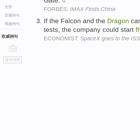
Gate.
全部
FORBES:
IMAX Finds China
音频例句
If the Falcon and the
Dragon
can
视频例句
tests, the company could start
f
权威例句
ECONOMIST:
SpaceX goes to the ISS
go
返回词典
top