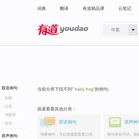
词典
翻译
有道精品课
云笔记
中英
有道 - 网易旗下搜索
双语例句
当前分类下找不到"
hairy frog
"的例句。
全部
口语
或者看看其他分类：
书面语
双语例句
原声例
论文
海量例句，可以按难度查看口语、
例句来自VOA、美
原声例句