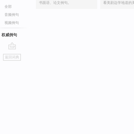
书面语、论文例句。
看美剧边学地道的
全部
音频例句
视频例句
权威例句
go
返回词典
top