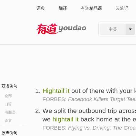
词典
翻译
有道精品课
云笔记
中英
有道 - 网易旗下搜索
双语例句
Hightail
it
out of there with your 
全部
FORBES:
Facebook Killers Target Te
口语
We split the outbound trip acros
书面语
we
hightail
it
back home at the 
论文
FORBES:
Flying vs. Driving: The Gre
原声例句