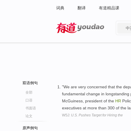
词典
翻译
有道精品课
中
有道 - 网易旗下搜索
双语例句
"We are very concerned that the depa
全部
fundamental change in longstanding po
口语
McGuiness, president of the
HR
Polic
executives at more than 300 of the l
书面语
WSJ:
U.S. Pushes Target for Hiring the
论文
原声例句