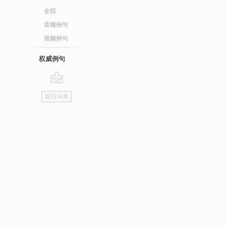
全部
音频例句
视频例句
权威例句
go
返回词典
top