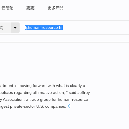
云笔记
惠惠
更多产品
英
rtment is moving forward with what is clearly a
licies regarding affirmative action, " said Jeffrey
y Association, a trade group for human-resource
argest private-sector U.S. companies.