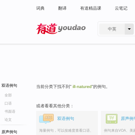
词典
翻译
有道精品课
云笔记
中英
有道 - 网易旗下搜索
双语例句
当前分类下找不到"
ill-natured
"的例句。
全部
口语
或者看看其他分类：
书面语
双语例句
原声例
论文
海量例句，可以按难度查看口语、
例句来自VOA、美
原声例句