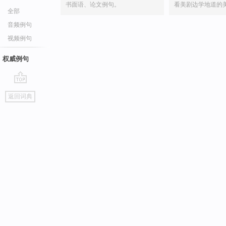
书面语、论文例句。
看美剧边学地道的
全部
音频例句
视频例句
权威例句
go
返回词典
top