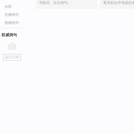
书面语、论文例句。
看美剧边学地道的
全部
音频例句
视频例句
权威例句
go
返回词典
top