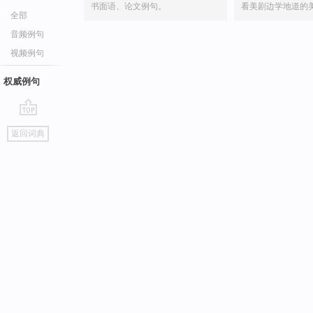
书面语、论文例句。
看美剧边学地道的
全部
音频例句
视频例句
权威例句
go
返回词典
top