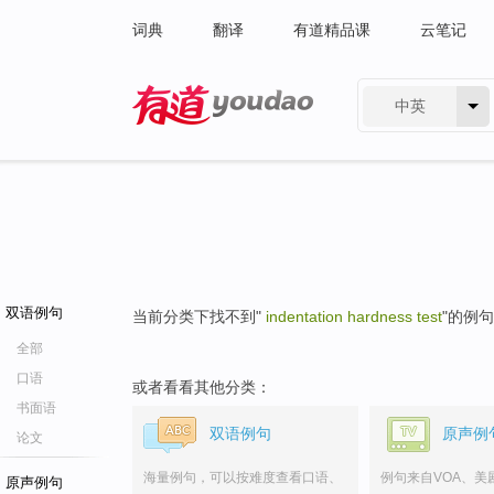
词典
翻译
有道精品课
云笔记
中英
有道 - 网易旗下搜索
双语例句
当前分类下找不到"
indentation hardness test
"的例
全部
口语
或者看看其他分类：
书面语
双语例句
原声例
论文
海量例句，可以按难度查看口语、
例句来自VOA、美
原声例句