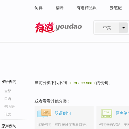
词典
翻译
有道精品课
云笔记
中英
有道 - 网易旗下搜索
双语例句
当前分类下找不到"
interlace scan
"的例句。
全部
口语
或者看看其他分类：
书面语
双语例句
原声例
论文
海量例句，可以按难度查看口语、
例句来自VOA、美
原声例句