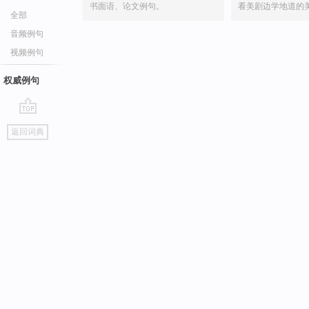
书面语、论文例句。
看美剧边学地道的
全部
音频例句
视频例句
权威例句
go
返回词典
top