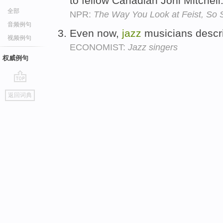
to fellow Canadian Joni Mitchell
全部
NPR:
The Way You Look at Feist, So 
音频例句
Even now,
jazz
musicians describ
视频例句
ECONOMIST:
Jazz singers
权威例句
go
返回词典
top