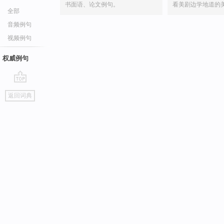
书面语、论文例句。
看美剧边学地道的
全部
音频例句
视频例句
权威例句
go
返回词典
top