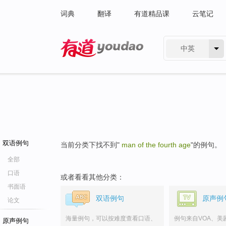
词典
翻译
有道精品课
云笔记
中英
有道 - 网易旗下搜索
双语例句
当前分类下找不到"
man of the fourth age
"的例句。
全部
口语
或者看看其他分类：
书面语
双语例句
原声例
论文
海量例句，可以按难度查看口语、
例句来自VOA、美
原声例句