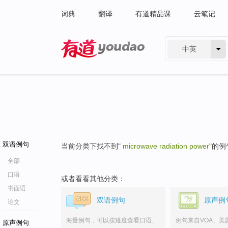
词典
翻译
有道精品课
云笔记
中英
有道 - 网易旗下搜索
双语例句
当前分类下找不到"
microwave radiation power
"的例
全部
口语
或者看看其他分类：
书面语
双语例句
原声例
论文
海量例句，可以按难度查看口语、
例句来自VOA、美
原声例句