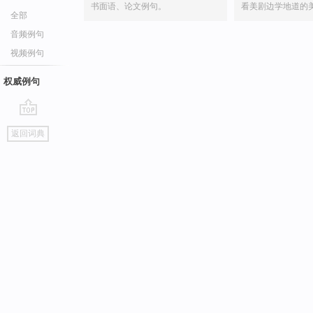
书面语、论文例句。
看美剧边学地道的
全部
音频例句
视频例句
权威例句
go
返回词典
top