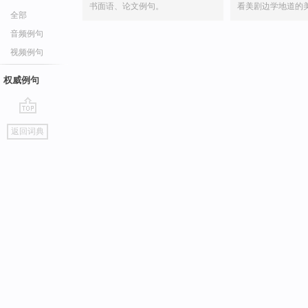
书面语、论文例句。
看美剧边学地道的
全部
音频例句
视频例句
权威例句
go
返回词典
top