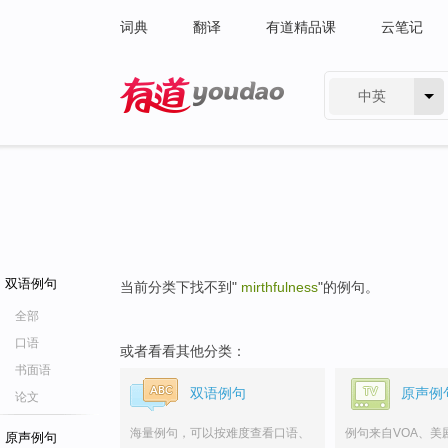
词典
翻译
有道精品课
云笔记
中英
有道 - 网易旗下搜索
双语例句
当前分类下找不到"
mirthfulness
"的例句。
全部
口语
或者看看其他分类：
书面语
双语例句
原声例
论文
海量例句，可以按难度查看口语、
例句来自VOA、美
原声例句