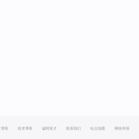
方博客
技术博客
诚聘英才
联系我们
站点地图
网络举报