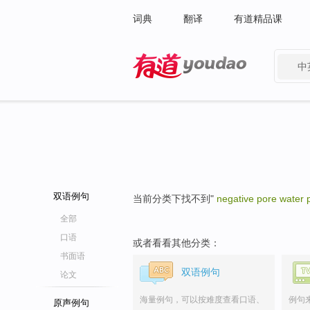
词典
翻译
有道精品课
中
有道 - 网易旗下搜索
双语例句
当前分类下找不到"
negative pore water 
全部
口语
或者看看其他分类：
书面语
双语例句
论文
海量例句，可以按难度查看口语、
例句
原声例句