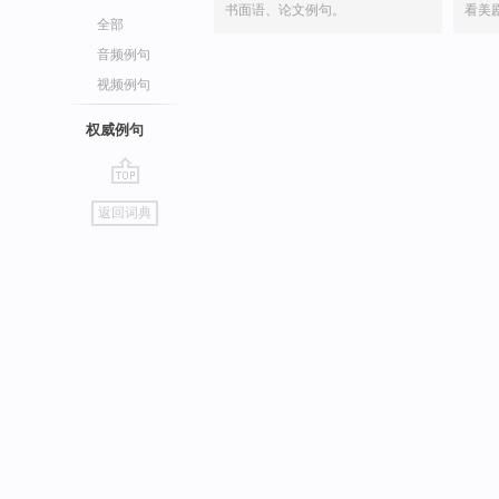
书面语、论文例句。
看美
全部
音频例句
视频例句
权威例句
go
返回词典
top