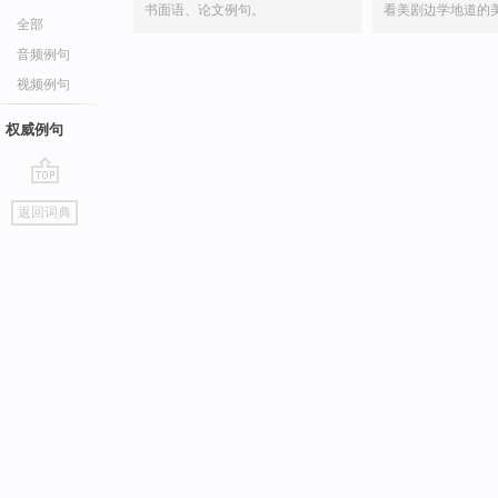
书面语、论文例句。
看美剧边学地道的
全部
音频例句
视频例句
权威例句
go
返回词典
top