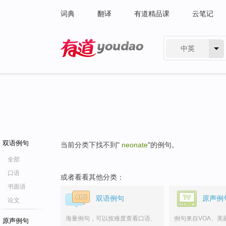
词典
翻译
有道精品课
云笔记
中英
有道 - 网易旗下搜索
双语例句
当前分类下找不到"
neonate
"的例句。
全部
口语
或者看看其他分类：
书面语
双语例句
原声例
论文
海量例句，可以按难度查看口语、
例句来自VOA、美
原声例句