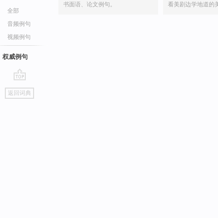
书面语、论文例句。
看美剧边学地道的
全部
音频例句
视频例句
权威例句
go
返回词典
top