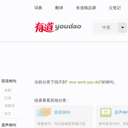
词典
翻译
有道精品课
云笔记
中英
有道 - 网易旗下搜索
双语例句
当前分类下找不到"
nice work you did
"的例句。
全部
口语
或者看看其他分类：
书面语
双语例句
原声例
论文
海量例句，可以按难度查看口语、
例句来自VOA、美
原声例句