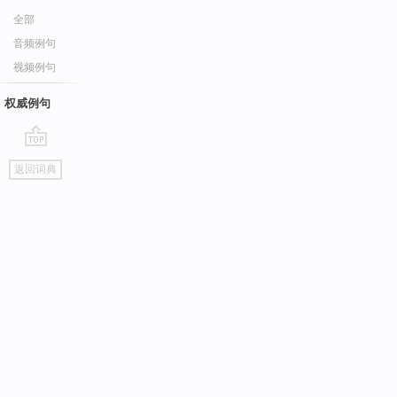
全部
音频例句
视频例句
权威例句
go
返回词典
top