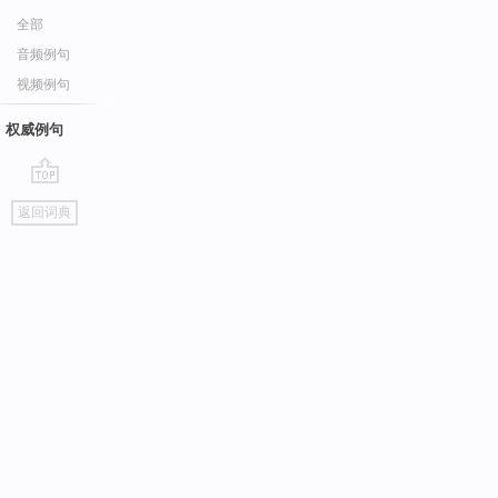
全部
音频例句
视频例句
权威例句
go
返回词典
top