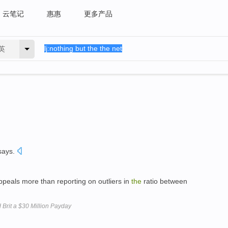
云笔记
惠惠
更多产品
英
says.
peals more than reporting on outliers in
the
ratio between
Brit a $30 Million Payday