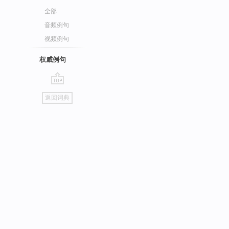
全部
音频例句
视频例句
权威例句
go
返回词典
top