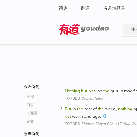
词典
翻译
有道精品课
中
有道 - 网易旗下搜索
双语例句
Nothing
but
Net
, as
the
guru himself 
全部
FORBES:
Digital Rules
口语
But
in
the
rest of
the
world,
nothing
ap
书面语
net
worth and age.
论文
FORBES:
Marissa Mayer Gives 17-Year-Old 
原声例句