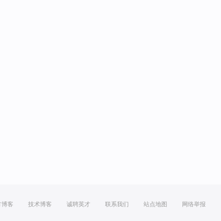
方博客
技术博客
诚聘英才
联系我们
站点地图
网络举报